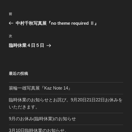
投
前
前
稿
の
中村千秋写真展『no theme required Ⅱ』
ナ
投
ビ
稿
次
次
ゲ
の
臨時休業４日５日
投
ー
稿
シ
ョ
最近の投稿
ン
簑輪一雄写真展『Kaz Note 14』
臨時休業のお知らせとお詫び。9月20日21日22日お休みを
いただきます。
9月のお休み(臨時休業)のお知らせ
3月10日臨時休業のお知らせ。