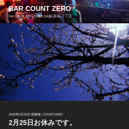
コ
BAR COUNT ZERO
ン
bar count zero home page 新宿３丁目
テ
ン
ツ
へ
ス
キ
ッ
プ
投
2020年2月25日
投稿者:
COUNTZERO
稿
2月25日お休みです。
日: