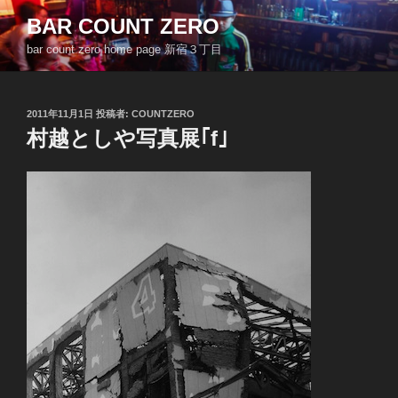
コ
BAR COUNT ZERO
ン
bar count zero home page 新宿３丁目
テ
ン
ツ
投
2011年11月1日
投稿者:
COUNTZERO
へ
稿
村越としや写真展｢f｣
ス
日:
キ
ッ
プ