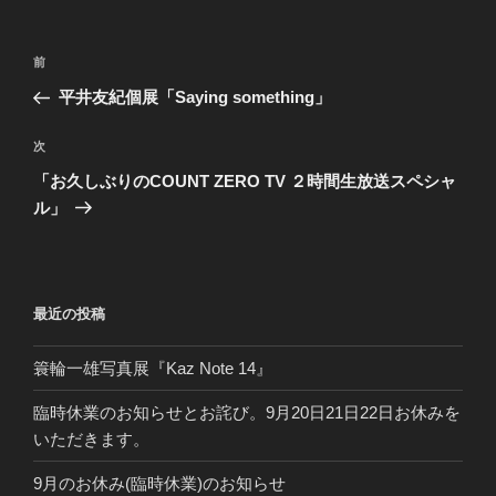
投
前
前
稿
の
平井友紀個展「Saying something」
ナ
投
ビ
稿
次
次
ゲ
の
「お久しぶりのCOUNT ZERO TV ２時間生放送スペシャ
投
ー
ル」
稿
シ
ョ
ン
最近の投稿
簑輪一雄写真展『Kaz Note 14』
臨時休業のお知らせとお詫び。9月20日21日22日お休みを
いただきます。
9月のお休み(臨時休業)のお知らせ