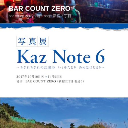
コ
BAR COUNT ZERO
ン
bar count zero home page 新宿３丁目
テ
ン
ツ
へ
ス
キ
ッ
プ