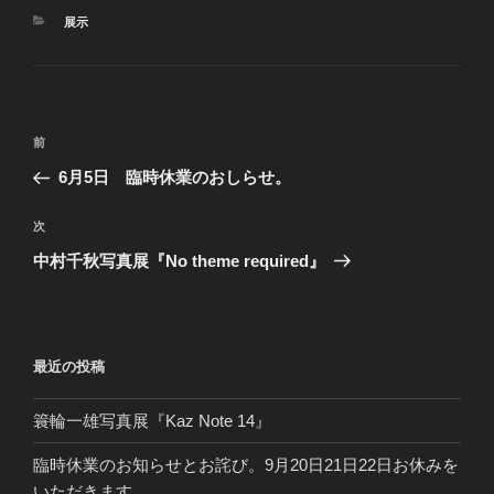
カ
展示
テ
ゴ
リ
ー
投
前
前
稿
の
6月5日 臨時休業のおしらせ。
ナ
投
ビ
稿
次
次
ゲ
の
中村千秋写真展『No theme required』
投
ー
稿
シ
ョ
最近の投稿
ン
簑輪一雄写真展『Kaz Note 14』
臨時休業のお知らせとお詫び。9月20日21日22日お休みを
いただきます。