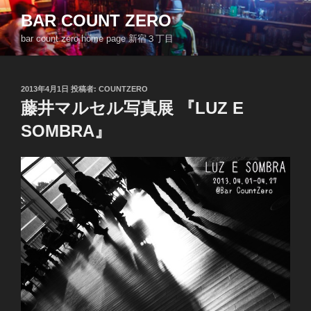
コ
BAR COUNT ZERO
ン
bar count zero home page 新宿３丁目
テ
ン
ツ
投
2013年4月1日
投稿者:
COUNTZERO
へ
稿
藤井マルセル写真展 『LUZ E
ス
日:
キ
SOMBRA』
ッ
プ