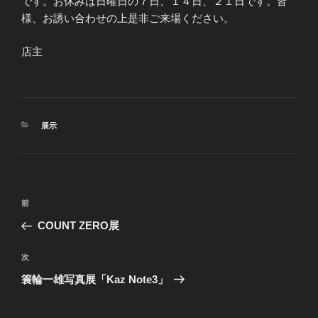
です。お休みは日曜日の７日、１４日、２１日です。皆
様、お誘い合わせの上是非ご来場ください。
店主
カ
展示
テ
ゴ
リ
ー
投
前
前
稿
の
COUNT ZERO展
ナ
投
ビ
稿
次
次
ゲ
の
簑輪一雄写真展「Kaz Note3」
投
ー
稿
シ